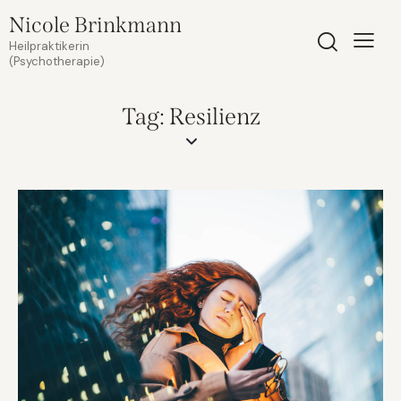
Nicole Brinkmann
Heilpraktikerin
(Psychotherapie)
Tag: Resilienz