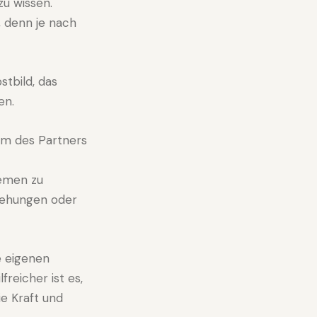
zu wissen.
, denn je nach
stbild, das
en.
em des Partners
hemen zu
ziehungen oder
e eigenen
freicher ist es,
e Kraft und