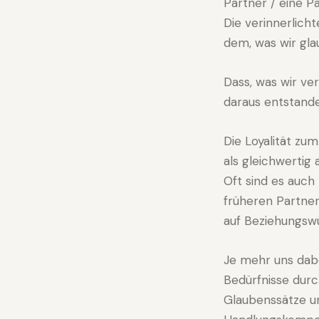
Partner / eine P
Die verinnerlich
dem, was wir gla
Dass, was wir ve
daraus entstande
Die Loyalität zu
als gleichwertig
Oft sind es auc
früheren Partner
auf Beziehungsw
Je mehr uns dabe
Bedürfnisse durch
Glaubenssätze un