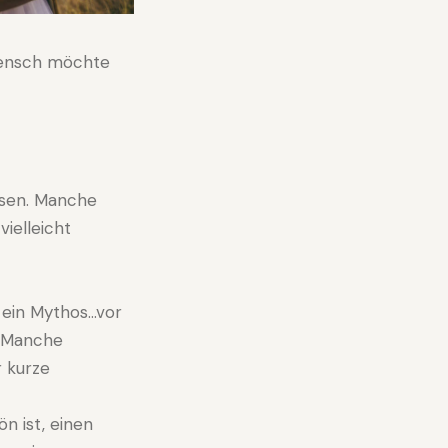
 Mensch möchte
ssen. Manche
ielleicht
t ein Mythos…vor
. Manche
 kurze
n ist, einen