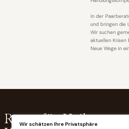
Handlungskompe
In der Paarbera
und bringen die L
Wir suchen geme
aktuellen Krisen
Neue Wege in ei
Raum für Heilung,
Wir schätzen Ihre Privatsphäre